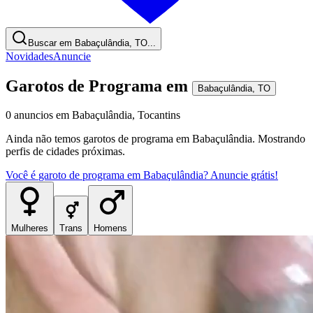
Buscar em Babaçulândia, TO...
Novidades
Anuncie
Garotos de Programa
em
Babaçulândia
,
TO
0
anuncios
em
Babaçulândia
,
Tocantins
Ainda não temos
garotos de programa
em
Babaçulândia
. Mostrando
perfis de cidades próximas.
Você é
garoto de programa
em
Babaçulândia
? Anuncie grátis!
Mulheres
Trans
Homens