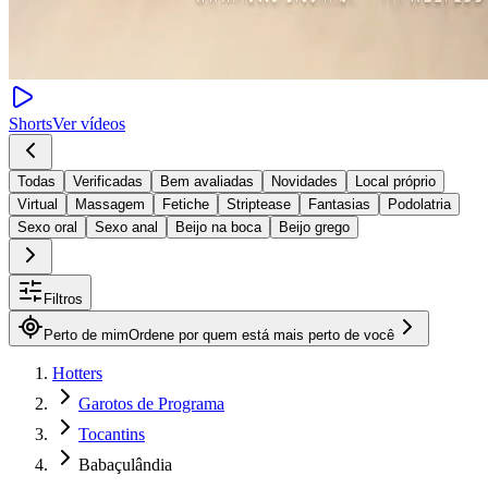
Shorts
Ver vídeos
Todas
Verificadas
Bem avaliadas
Novidades
Local próprio
Virtual
Massagem
Fetiche
Striptease
Fantasias
Podolatria
Sexo oral
Sexo anal
Beijo na boca
Beijo grego
Filtros
Perto de mim
Ordene por quem está mais perto de você
Hotters
Garotos de Programa
Tocantins
Babaçulândia