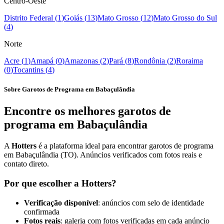
Centro-Oeste
Distrito Federal
(
1
)
Goiás
(
13
)
Mato Grosso
(
12
)
Mato Grosso do Sul
(
4
)
Norte
Acre
(
1
)
Amapá
(
0
)
Amazonas
(
2
)
Pará
(
8
)
Rondônia
(
2
)
Roraima
(
0
)
Tocantins
(
4
)
Sobre Garotos de Programa em Babaçulândia
Encontre os melhores garotos de
programa em Babaçulândia
A
Hotters
é a plataforma ideal para encontrar garotos de programa
em Babaçulândia (TO). Anúncios verificados com fotos reais e
contato direto.
Por que escolher a Hotters?
Verificação disponível
: anúncios com selo de identidade
confirmada
Fotos reais
: galeria com fotos verificadas em cada anúncio