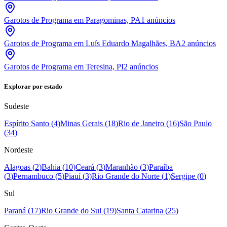
Garotos de Programa em Paragominas, PA
1
anúncios
Garotos de Programa em Luís Eduardo Magalhães, BA
2
anúncios
Garotos de Programa em Teresina, PI
2
anúncios
Explorar por estado
Sudeste
Espírito Santo
(
4
)
Minas Gerais
(
18
)
Rio de Janeiro
(
16
)
São Paulo
(
34
)
Nordeste
Alagoas
(
2
)
Bahia
(
10
)
Ceará
(
3
)
Maranhão
(
3
)
Paraíba
(
3
)
Pernambuco
(
5
)
Piauí
(
3
)
Rio Grande do Norte
(
1
)
Sergipe
(
0
)
Sul
Paraná
(
17
)
Rio Grande do Sul
(
19
)
Santa Catarina
(
25
)