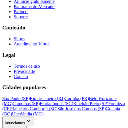
Anuncie gratuitamente
Panorama do Mercado
Partners
Suporte
Conteúdo
Shorts
Atendimento Virtual
Legal
Termos de uso
Privacidade
Contato
Cidades populares
São Paulo
(
SP
)
Rio de Janeiro
(
RJ
)
Curitiba
(
PR
)
Belo Horizonte
(
MG
)
Campinas
(
SP
)
Florianópolis
(
SC
)
Ribeirão Preto
(
SP
)
Fortaleza
(
CE
)
Balneário Camboriú
(
SC
)
São José dos Campos
(
SP
)
Goiânia
(
GO
)
Uberlândia
(
MG
)
Anunciantes