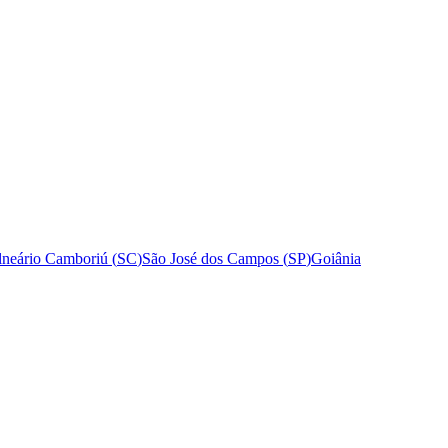
lneário Camboriú
(
SC
)
São José dos Campos
(
SP
)
Goiânia