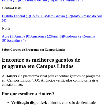
Paraná
(
17
)
Rio Grande do Sul
(
19
)
Santa Catarina
(
25
)
Centro-Oeste
Distrito Federal
(
1
)
Goiás
(
13
)
Mato Grosso
(
12
)
Mato Grosso do Sul
(
4
)
Norte
Acre
(
1
)
Amapá
(
0
)
Amazonas
(
2
)
Pará
(
8
)
Rondônia
(
2
)
Roraima
(
0
)
Tocantins
(
4
)
Sobre Garotos de Programa em Campos Lindos
Encontre os melhores garotos de
programa em Campos Lindos
A
Hotters
é a plataforma ideal para encontrar garotos de programa
em Campos Lindos (TO). Anúncios verificados com fotos reais e
contato direto.
Por que escolher a Hotters?
Verificação disponível
: anúncios com selo de identidade