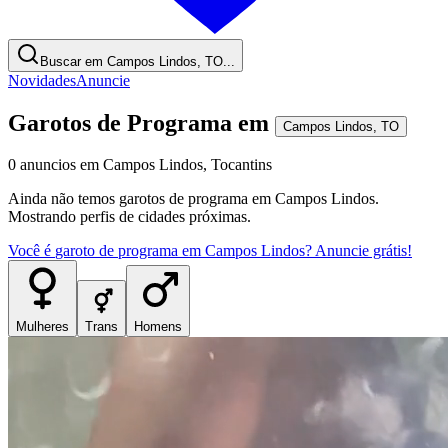
Buscar em Campos Lindos, TO...
Novidades
Anuncie
Garotos de Programa
em
Campos Lindos
,
TO
0
anuncios
em
Campos Lindos
,
Tocantins
Ainda não temos
garotos de programa
em
Campos Lindos
.
Mostrando perfis de cidades próximas.
Você é
garoto de programa
em
Campos Lindos
? Anuncie grátis!
Mulheres
Trans
Homens