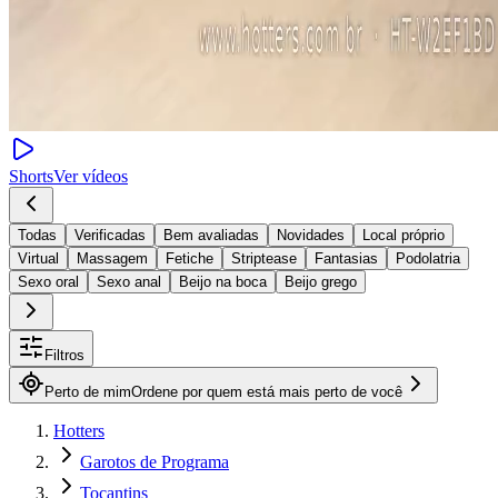
Shorts
Ver vídeos
Todas
Verificadas
Bem avaliadas
Novidades
Local próprio
Virtual
Massagem
Fetiche
Striptease
Fantasias
Podolatria
Sexo oral
Sexo anal
Beijo na boca
Beijo grego
Filtros
Perto de mim
Ordene por quem está mais perto de você
Hotters
Garotos de Programa
Tocantins