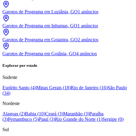
Garotos de Programa em Luziânia, GO
1
anúncios
Garotos de Programa em Inhumas, GO
1
anúncios
Garotos de Programa em Goianira, GO
2
anúncios
Garotos de Programa em Goiânia, GO
4
anúncios
Explorar por estado
Sudeste
Espírito Santo
(
4
)
Minas Gerais
(
18
)
Rio de Janeiro
(
16
)
São Paulo
(
34
)
Nordeste
Alagoas
(
2
)
Bahia
(
10
)
Ceará
(
3
)
Maranhão
(
3
)
Paraíba
(
3
)
Pernambuco
(
5
)
Piauí
(
3
)
Rio Grande do Norte
(
1
)
Sergipe
(
0
)
Sul