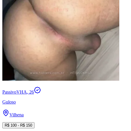
PassivoVHA
, 26
Guloso
Vilhena
R$
100
- R$
150