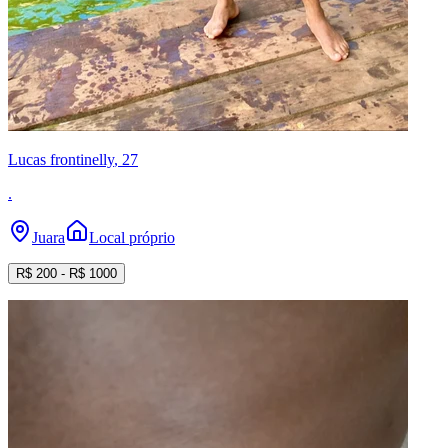
Lucas frontinelly
, 27
.
Juara
Local próprio
R$
200
- R$
1000