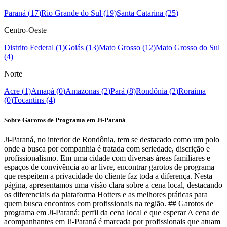
Paraná
(
17
)
Rio Grande do Sul
(
19
)
Santa Catarina
(
25
)
Centro-Oeste
Distrito Federal
(
1
)
Goiás
(
13
)
Mato Grosso
(
12
)
Mato Grosso do Sul
(
4
)
Norte
Acre
(
1
)
Amapá
(
0
)
Amazonas
(
2
)
Pará
(
8
)
Rondônia
(
2
)
Roraima
(
0
)
Tocantins
(
4
)
Sobre Garotos de Programa em Ji-Paraná
Ji-Paraná, no interior de Rondônia, tem se destacado como um polo
onde a busca por companhia é tratada com seriedade, discrição e
profissionalismo. Em uma cidade com diversas áreas familiares e
espaços de convivência ao ar livre, encontrar garotos de programa
que respeitem a privacidade do cliente faz toda a diferença. Nesta
página, apresentamos uma visão clara sobre a cena local, destacando
os diferenciais da plataforma Hotters e as melhores práticas para
quem busca encontros com profissionais na região. ## Garotos de
programa em Ji-Paraná: perfil da cena local e que esperar A cena de
acompanhantes em Ji-Paraná é marcada por profissionais que atuam