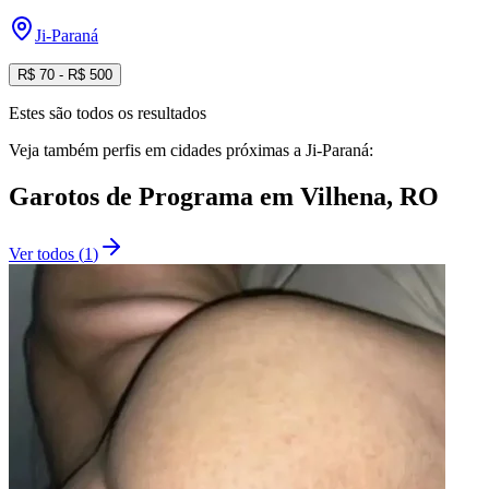
Ji-Paraná
R$
70
- R$
500
Estes são todos os resultados
Veja também perfis em cidades próximas a
Ji-Paraná
:
Garotos de Programa
em
Vilhena
, RO
Ver todos
(
1
)