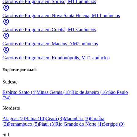
Garotos de Programa em Sorriso, MT
1
anúncios
Garotos de Programa em Nova Santa Helena, MT
1
anúncios
Garotos de Programa em Cuiabá, MT
3
anúncios
Garotos de Programa em Manaus, AM
2
anúncios
Garotos de Programa em Rondonópolis, MT
1
anúncios
Explorar por estado
Sudeste
Espírito Santo
(
4
)
Minas Gerais
(
18
)
Rio de Janeiro
(
16
)
São Paulo
(
34
)
Nordeste
Alagoas
(
2
)
Bahia
(
10
)
Ceará
(
3
)
Maranhão
(
3
)
Paraíba
(
3
)
Pernambuco
(
5
)
Piauí
(
3
)
Rio Grande do Norte
(
1
)
Sergipe
(
0
)
Sul