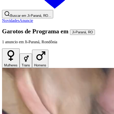
Buscar em Ji-Paraná, RO...
Novidades
Anuncie
Garotos de Programa
em
Ji-Paraná
,
RO
1
anuncio
em
Ji-Paraná
,
Rondônia
Mulheres
Trans
Homens