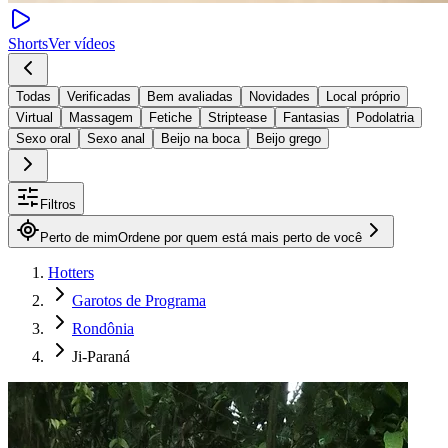
Shorts
Ver vídeos
Todas
Verificadas
Bem avaliadas
Novidades
Local próprio
Virtual
Massagem
Fetiche
Striptease
Fantasias
Podolatria
Sexo oral
Sexo anal
Beijo na boca
Beijo grego
Filtros
Perto de mim
Ordene por quem está mais perto de você
Hotters
Garotos de Programa
Rondônia
Ji-Paraná