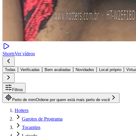
Shorts
Ver vídeos
Todas
Verificadas
Bem avaliadas
Novidades
Local próprio
Virtua
Filtros
Perto de mim
Ordene por quem está mais perto de você
Hotters
Garotos de Programa
Tocantins
Lajeado