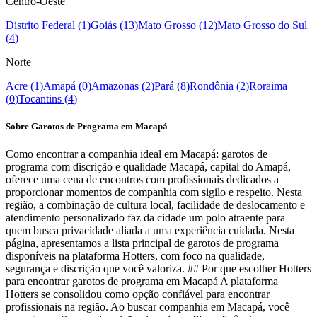
Centro-Oeste
Distrito Federal
(
1
)
Goiás
(
13
)
Mato Grosso
(
12
)
Mato Grosso do Sul
(
4
)
Norte
Acre
(
1
)
Amapá
(
0
)
Amazonas
(
2
)
Pará
(
8
)
Rondônia
(
2
)
Roraima
(
0
)
Tocantins
(
4
)
Sobre Garotos de Programa em Macapá
Como encontrar a companhia ideal em Macapá: garotos de
programa com discrição e qualidade Macapá, capital do Amapá,
oferece uma cena de encontros com profissionais dedicados a
proporcionar momentos de companhia com sigilo e respeito. Nesta
região, a combinação de cultura local, facilidade de deslocamento e
atendimento personalizado faz da cidade um polo atraente para
quem busca privacidade aliada a uma experiência cuidada. Nesta
página, apresentamos a lista principal de garotos de programa
disponíveis na plataforma Hotters, com foco na qualidade,
segurança e discrição que você valoriza. ## Por que escolher Hotters
para encontrar garotos de programa em Macapá A plataforma
Hotters se consolidou como opção confiável para encontrar
profissionais na região. Ao buscar companhia em Macapá, você