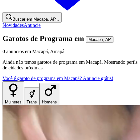
Buscar em Macapá, AP...
Novidades
Anuncie
Garotos de Programa
em
Macapá
,
AP
0
anuncios
em
Macapá
,
Amapá
Ainda não temos
garotos de programa
em
Macapá
. Mostrando perfis
de cidades próximas.
Você é
garoto de programa
em
Macapá
? Anuncie grátis!
Mulheres
Trans
Homens