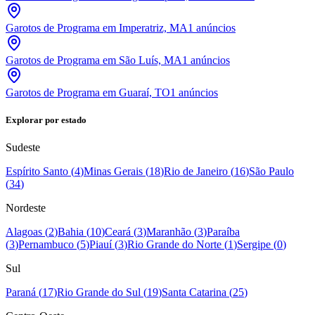
Garotos de Programa em Imperatriz, MA
1
anúncios
Garotos de Programa em São Luís, MA
1
anúncios
Garotos de Programa em Guaraí, TO
1
anúncios
Explorar por estado
Sudeste
Espírito Santo
(
4
)
Minas Gerais
(
18
)
Rio de Janeiro
(
16
)
São Paulo
(
34
)
Nordeste
Alagoas
(
2
)
Bahia
(
10
)
Ceará
(
3
)
Maranhão
(
3
)
Paraíba
(
3
)
Pernambuco
(
5
)
Piauí
(
3
)
Rio Grande do Norte
(
1
)
Sergipe
(
0
)
Sul
Paraná
(
17
)
Rio Grande do Sul
(
19
)
Santa Catarina
(
25
)