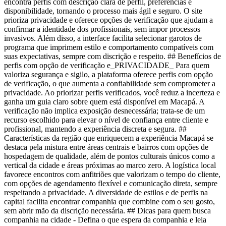
encontra perfis com descrição clara de perfil, preferências e
disponibilidade, tornando o processo mais ágil e seguro. O site
prioriza privacidade e oferece opções de verificação que ajudam a
confirmar a identidade dos profissionais, sem impor processos
invasivos. Além disso, a interface facilita selecionar garotos de
programa que imprimem estilo e comportamento compatíveis com
suas expectativas, sempre com discrição e respeito. ## Benefícios de
perfis com opção de verificação e_PRIVACIDADE_ Para quem
valoriza segurança e sigilo, a plataforma oferece perfis com opção
de verificação, o que aumenta a confiabilidade sem comprometer a
privacidade. Ao priorizar perfis verificados, você reduz a incerteza e
ganha um guia claro sobre quem está disponível em Macapá. A
verificação não implica exposição desnecessária; trata-se de um
recurso escolhido para elevar o nível de confiança entre cliente e
profissional, mantendo a experiência discreta e segura. ##
Características da região que enriquecem a experiência Macapá se
destaca pela mistura entre áreas centrais e bairros com opções de
hospedagem de qualidade, além de pontos culturais únicos como a
vertical da cidade e áreas próximas ao marco zero. A logística local
favorece encontros com anfitriões que valorizam o tempo do cliente,
com opções de agendamento flexível e comunicação direta, sempre
respeitando a privacidade. A diversidade de estilos e de perfis na
capital facilita encontrar companhia que combine com o seu gosto,
sem abrir mão da discrição necessária. ## Dicas para quem busca
companhia na cidade - Defina o que espera da companhia e leia