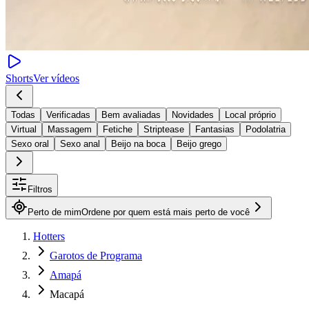
Shorts
Ver vídeos
Todas
Verificadas
Bem avaliadas
Novidades
Local próprio
Virtual
Massagem
Fetiche
Striptease
Fantasias
Podolatria
Sexo oral
Sexo anal
Beijo na boca
Beijo grego
Filtros
Perto de mim
Ordene por quem está mais perto de você
Hotters
Garotos de Programa
Amapá
Macapá