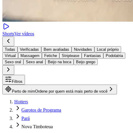
Shorts
Ver vídeos
Todas
Verificadas
Bem avaliadas
Novidades
Local próprio
Virtual
Massagem
Fetiche
Striptease
Fantasias
Podolatria
Sexo oral
Sexo anal
Beijo na boca
Beijo grego
Filtros
Perto de mim
Ordene por quem está mais perto de você
Hotters
Garotos de Programa
Pará
Nova Timboteua