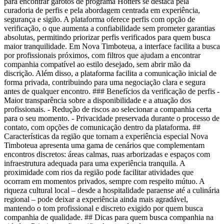
para encontrar garotos de programa Hotters se destaca pela
curadoria de perfis e pela abordagem centrada em experiência,
segurança e sigilo. A plataforma oferece perfis com opção de
verificação, o que aumenta a confiabilidade sem prometer garantias
absolutas, permitindo priorizar perfis verificados para quem busca
maior tranquilidade. Em Nova Timboteua, a interface facilita a busca
por profissionais próximos, com filtros que ajudam a encontrar
companhia compatível ao estilo desejado, sem abrir mão da
discrição. Além disso, a plataforma facilita a comunicação inicial de
forma privada, contribuindo para uma negociação clara e segura
antes de qualquer encontro. ### Benefícios da verificação de perfis -
Maior transparência sobre a disponibilidade e a atuação dos
profissionais. - Redução de riscos ao selecionar a companhia certa
para o seu momento. - Privacidade preservada durante o processo de
contato, com opções de comunicação dentro da plataforma. ##
Características da região que tornam a experiência especial Nova
Timboteua apresenta uma gama de cenários que complementam
encontros discretos: áreas calmas, ruas arborizadas e espaços com
infraestrutura adequada para uma experiência tranquila. A
proximidade com rios da região pode facilitar atividades que
ocorram em momentos privados, sempre com respeito mútuo. A
riqueza cultural local – desde a hospitalidade paraense até a culinária
regional – pode deixar a experiência ainda mais agradável,
mantendo o tom profissional e discreto exigido por quem busca
companhia de qualidade. ## Dicas para quem busca companhia na