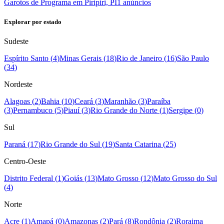
Garotos de Programa em Piripiri, PI
1
anúncios
Explorar por estado
Sudeste
Espírito Santo
(
4
)
Minas Gerais
(
18
)
Rio de Janeiro
(
16
)
São Paulo
(
34
)
Nordeste
Alagoas
(
2
)
Bahia
(
10
)
Ceará
(
3
)
Maranhão
(
3
)
Paraíba
(
3
)
Pernambuco
(
5
)
Piauí
(
3
)
Rio Grande do Norte
(
1
)
Sergipe
(
0
)
Sul
Paraná
(
17
)
Rio Grande do Sul
(
19
)
Santa Catarina
(
25
)
Centro-Oeste
Distrito Federal
(
1
)
Goiás
(
13
)
Mato Grosso
(
12
)
Mato Grosso do Sul
(
4
)
Norte
Acre
(
1
)
Amapá
(
0
)
Amazonas
(
2
)
Pará
(
8
)
Rondônia
(
2
)
Roraima