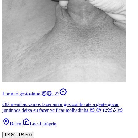
Lorinho gostosinho 😈😈
, 23
Olá meninas vamos fazer amor gostosinho ate a gente gozar
juntinhos deixa eu fazer vc ficar molhadinha 😈 😈 🫣😌🤭😉
Belém
Local próprio
R$
80
- R$
500