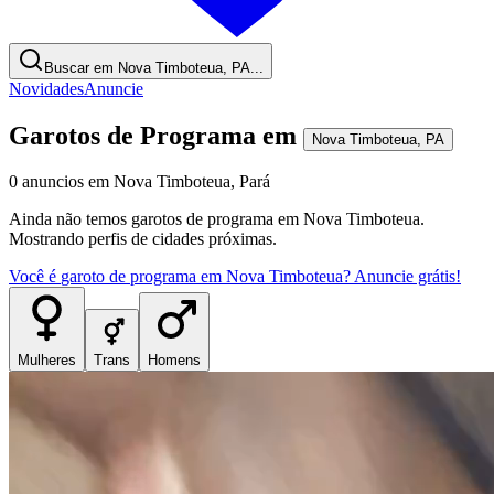
Buscar em Nova Timboteua, PA...
Novidades
Anuncie
Garotos de Programa
em
Nova Timboteua
,
PA
0
anuncios
em
Nova Timboteua
,
Pará
Ainda não temos
garotos de programa
em
Nova Timboteua
.
Mostrando perfis de cidades próximas.
Você é
garoto de programa
em
Nova Timboteua
? Anuncie grátis!
Mulheres
Trans
Homens