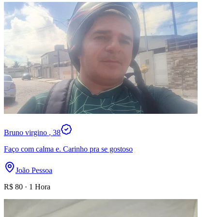
Bruno virgino
, 38
Faço com calma e. Carinho pra se gostoso
João Pessoa
R$
80
·
1 Hora