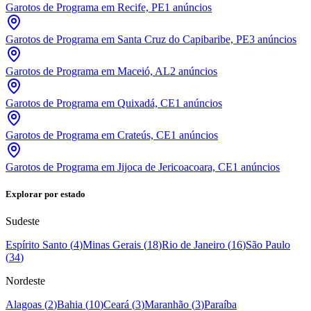
Garotos de Programa em Recife, PE
1
anúncios
Garotos de Programa em Santa Cruz do Capibaribe, PE
3
anúncios
Garotos de Programa em Maceió, AL
2
anúncios
Garotos de Programa em Quixadá, CE
1
anúncios
Garotos de Programa em Crateús, CE
1
anúncios
Garotos de Programa em Jijoca de Jericoacoara, CE
1
anúncios
Explorar por estado
Sudeste
Espírito Santo
(
4
)
Minas Gerais
(
18
)
Rio de Janeiro
(
16
)
São Paulo
(
34
)
Nordeste
Alagoas
(
2
)
Bahia
(
10
)
Ceará
(
3
)
Maranhão
(
3
)
Paraíba