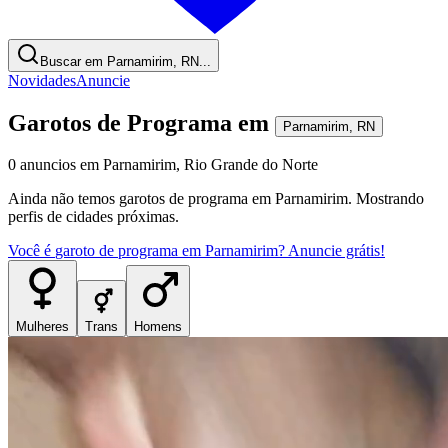
Buscar em Parnamirim, RN...
Novidades
Anuncie
Garotos de Programa
em
Parnamirim
,
RN
0
anuncios
em
Parnamirim
,
Rio Grande do Norte
Ainda não temos
garotos de programa
em
Parnamirim
. Mostrando
perfis de cidades próximas.
Você é
garoto de programa
em
Parnamirim
? Anuncie grátis!
Mulheres
Trans
Homens