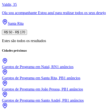
Valdir
, 35
Ola sou acompanhante Estou aquí para realizar todos os seus desejo
Santa Rita
R$
50
- R$
170
Estes são todos os resultados
Cidades próximas
Garotos de Programa em Natal, RN
1
anúncios
Garotos de Programa em Santa Rita, PB
1
anúncios
Garotos de Programa em João Pessoa, PB
1
anúncios
Garotos de Programa em Santo André, PB
1
anúncios