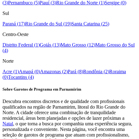
(
3
)
Pernambuco
(
5
)
Piauí
(
3
)
Rio Grande do Norte
(
1
)
Sergipe
(
0
)
Sul
Paraná
(
17
)
Rio Grande do Sul
(
19
)
Santa Catarina
(
25
)
Centro-Oeste
Distrito Federal
(
1
)
Goiás
(
13
)
Mato Grosso
(
12
)
Mato Grosso do Sul
(
4
)
Norte
Acre
(
1
)
Amapá
(
0
)
Amazonas
(
2
)
Pará
(
8
)
Rondônia
(
2
)
Roraima
(
0
)
Tocantins
(
4
)
Sobre Garotos de Programa em Parnamirim
Descubra encontros discretos e de qualidade com profissionais
qualificados na região de Parnamirim, litoral do Rio Grande do
Norte. A cidade oferece uma combinação de tranquilidade
residencial, áreas bem planejadas e opções de lazer próximas a
Natal
, o que torna a busca por companhia uma experiência segura,
personalizada e conveniente. Nesta página, você encontra uma
seleção de garotos de programa que atuam com profissionalismo,