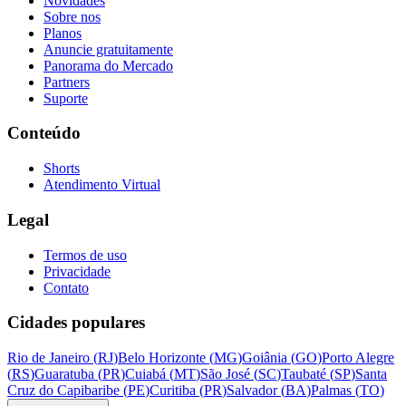
Novidades
Sobre nos
Planos
Anuncie gratuitamente
Panorama do Mercado
Partners
Suporte
Conteúdo
Shorts
Atendimento Virtual
Legal
Termos de uso
Privacidade
Contato
Cidades populares
Rio de Janeiro
(
RJ
)
Belo Horizonte
(
MG
)
Goiânia
(
GO
)
Porto Alegre
(
RS
)
Guaratuba
(
PR
)
Cuiabá
(
MT
)
São José
(
SC
)
Taubaté
(
SP
)
Santa
Cruz do Capibaribe
(
PE
)
Curitiba
(
PR
)
Salvador
(
BA
)
Palmas
(
TO
)