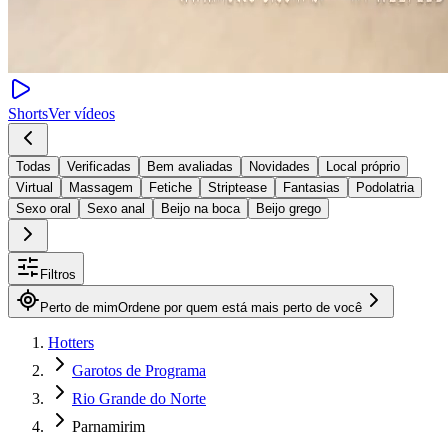
Shorts
Ver vídeos
Todas
Verificadas
Bem avaliadas
Novidades
Local próprio
Virtual
Massagem
Fetiche
Striptease
Fantasias
Podolatria
Sexo oral
Sexo anal
Beijo na boca
Beijo grego
Filtros
Perto de mim
Ordene por quem está mais perto de você
Hotters
Garotos de Programa
Rio Grande do Norte
Parnamirim