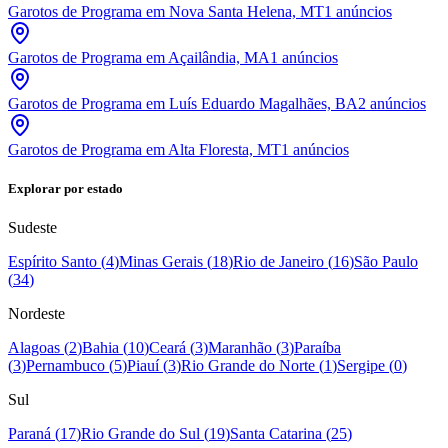
Garotos de Programa em Nova Santa Helena, MT
1
anúncios
Garotos de Programa em Açailândia, MA
1
anúncios
Garotos de Programa em Luís Eduardo Magalhães, BA
2
anúncios
Garotos de Programa em Alta Floresta, MT
1
anúncios
Explorar por estado
Sudeste
Espírito Santo
(
4
)
Minas Gerais
(
18
)
Rio de Janeiro
(
16
)
São Paulo
(
34
)
Nordeste
Alagoas
(
2
)
Bahia
(
10
)
Ceará
(
3
)
Maranhão
(
3
)
Paraíba
(
3
)
Pernambuco
(
5
)
Piauí
(
3
)
Rio Grande do Norte
(
1
)
Sergipe
(
0
)
Sul
Paraná
(
17
)
Rio Grande do Sul
(
19
)
Santa Catarina
(
25
)