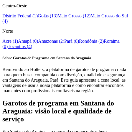
Centro-Oeste
Distrito Federal
(
1
)
Goiás
(
13
)
Mato Grosso
(
12
)
Mato Grosso do Sul
(
4
)
Norte
Acre
(
1
)
Amapá
(
0
)
Amazonas
(
2
)
Pará
(
8
)
Rondônia
(
2
)
Roraima
(
0
)
Tocantins
(
4
)
Sobre Garotos de Programa em Santana do Araguaia
Bem-vindo ao Hotters, a plataforma de garotos de programa criada
para quem busca companhia com discrição, qualidade e segurança
em Santana do Araguaia, Pará. Este guia apresenta a cena local, as
vantagens de usar a nossa plataforma e como encontrar encontros
marcantes com profissionais confiáveis na região.
Garotos de programa em Santana do
Araguaia: visão local e qualidade de
serviço
Em Santana do Araguaia, a demanda por encontros bem