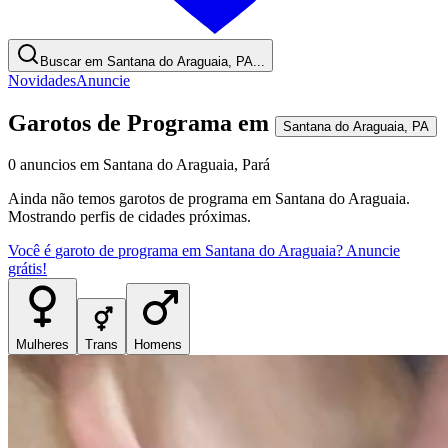
Buscar em Santana do Araguaia, PA...
Novidades
Anuncie
Garotos de Programa
em
Santana do Araguaia
,
PA
0
anuncios
em
Santana do Araguaia
,
Pará
Ainda não temos
garotos de programa
em
Santana do Araguaia
.
Mostrando perfis de cidades próximas.
Você é
garoto de programa
em
Santana do Araguaia
? Anuncie
grátis!
Mulheres
Trans
Homens