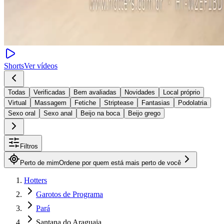
Shorts
Ver vídeos
Todas
Verificadas
Bem avaliadas
Novidades
Local próprio
Virtual
Massagem
Fetiche
Striptease
Fantasias
Podolatria
Sexo oral
Sexo anal
Beijo na boca
Beijo grego
Filtros
Perto de mim
Ordene por quem está mais perto de você
Hotters
Garotos de Programa
Pará
Santana do Araguaia