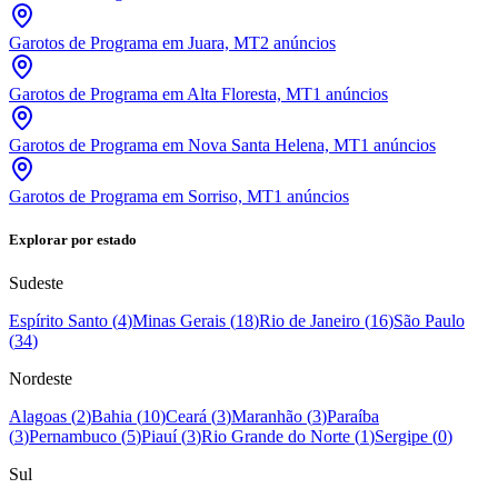
Garotos de Programa em Juara, MT
2
anúncios
Garotos de Programa em Alta Floresta, MT
1
anúncios
Garotos de Programa em Nova Santa Helena, MT
1
anúncios
Garotos de Programa em Sorriso, MT
1
anúncios
Explorar por estado
Sudeste
Espírito Santo
(
4
)
Minas Gerais
(
18
)
Rio de Janeiro
(
16
)
São Paulo
(
34
)
Nordeste
Alagoas
(
2
)
Bahia
(
10
)
Ceará
(
3
)
Maranhão
(
3
)
Paraíba
(
3
)
Pernambuco
(
5
)
Piauí
(
3
)
Rio Grande do Norte
(
1
)
Sergipe
(
0
)
Sul