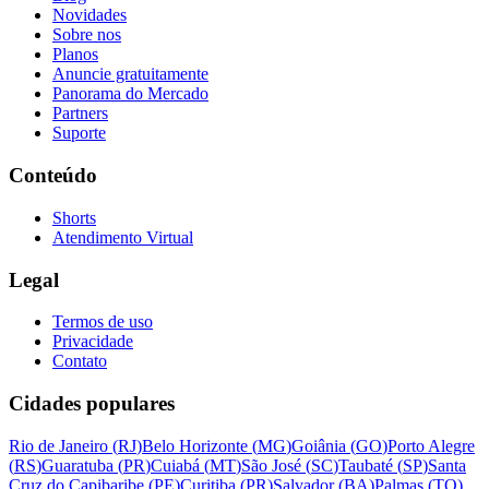
Novidades
Sobre nos
Planos
Anuncie gratuitamente
Panorama do Mercado
Partners
Suporte
Conteúdo
Shorts
Atendimento Virtual
Legal
Termos de uso
Privacidade
Contato
Cidades populares
Rio de Janeiro
(
RJ
)
Belo Horizonte
(
MG
)
Goiânia
(
GO
)
Porto Alegre
(
RS
)
Guaratuba
(
PR
)
Cuiabá
(
MT
)
São José
(
SC
)
Taubaté
(
SP
)
Santa
Cruz do Capibaribe
(
PE
)
Curitiba
(
PR
)
Salvador
(
BA
)
Palmas
(
TO
)