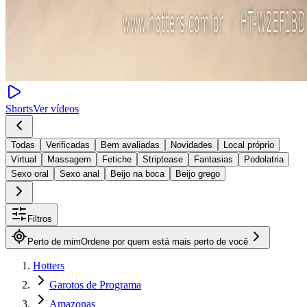
Shorts
Ver vídeos
Todas
Verificadas
Bem avaliadas
Novidades
Local próprio
Virtual
Massagem
Fetiche
Striptease
Fantasias
Podolatria
Sexo oral
Sexo anal
Beijo na boca
Beijo grego
Filtros
Perto de mim
Ordene por quem está mais perto de você
Hotters
Garotos de Programa
Amazonas