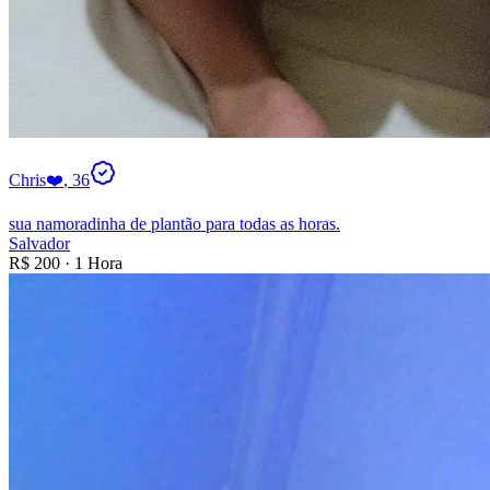
Chris❤️
, 36
sua namoradinha de plantão para todas as horas.
Salvador
R$
200
·
1 Hora