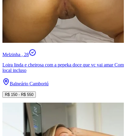
Melzinha
, 28
Loira linda e cheirosa com a pepeka doce que vc vai amar Com
local incluso
Balneário Camboriú
R$
150
- R$
550