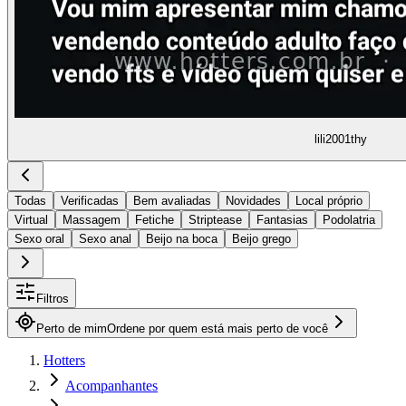
lili2001thy
Todas
Verificadas
Bem avaliadas
Novidades
Local próprio
Virtual
Massagem
Fetiche
Striptease
Fantasias
Podolatria
Sexo oral
Sexo anal
Beijo na boca
Beijo grego
Filtros
Perto de mim
Ordene por quem está mais perto de você
Hotters
Acompanhantes