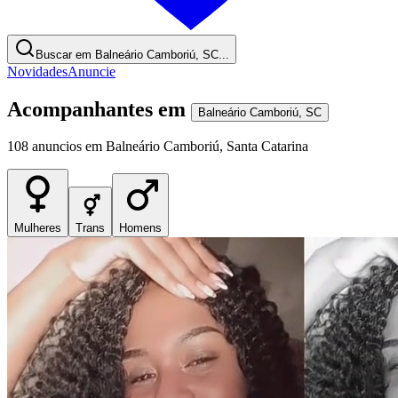
Buscar em Balneário Camboriú, SC...
Novidades
Anuncie
Acompanhantes
em
Balneário Camboriú
,
SC
108
anuncios
em
Balneário Camboriú
,
Santa Catarina
Mulheres
Trans
Homens