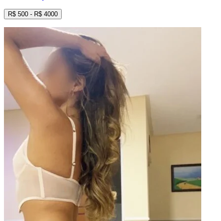
R$
500
- R$
4000