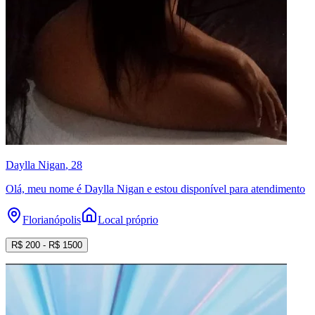
Daylla Nigan
, 28
Olá, meu nome é Daylla Nigan e estou disponível para atendimento
Florianópolis
Local próprio
R$
200
- R$
1500