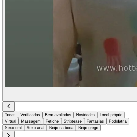
Todas
Verificadas
Bem avaliadas
Novidades
Local próprio
Virtual
Massagem
Fetiche
Striptease
Fantasias
Podolatria
Sexo oral
Sexo anal
Beijo na boca
Beijo grego