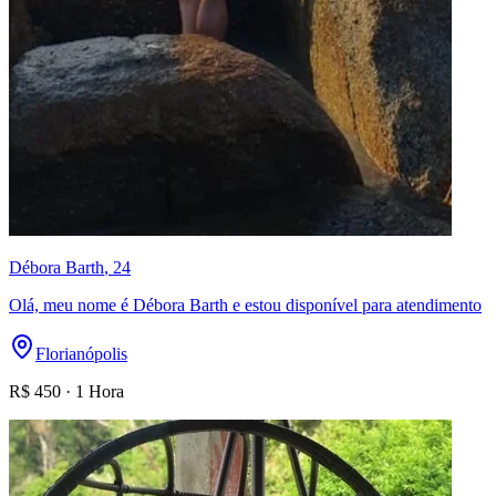
Débora Barth
, 24
Olá, meu nome é Débora Barth e estou disponível para atendimento
Florianópolis
R$
450
·
1 Hora