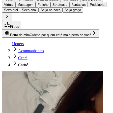
Virtual
Massagem
Fetiche
Striptease
Fantasias
Podolatria
Sexo oral
Sexo anal
Beijo na boca
Beijo grego
Filtros
Perto de mim
Ordene por quem está mais perto de você
Hotters
Acompanhantes
Ceará
Cariré