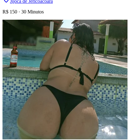
Jijoca de Jericoacoara
R$
150
·
30 Minutos