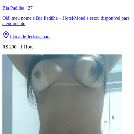
Bia Padilha
, 27
Olá, meu nome é Bia Padilha – Hotel/Motel e estou disponível para
atendimento
Jijoca de Jericoacoara
R$
200
·
1 Hora