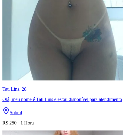
Tati Lins
, 28
Olá, meu nome é Tati Lins e estou disponível para atendimento
Sobral
R$
250
·
1 Hora