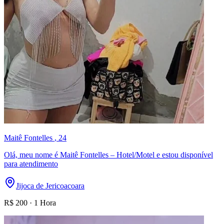
Maitê Fontelles
, 24
Olá, meu nome é Maitê Fontelles – Hotel/Motel e estou disponível
para atendimento
Jijoca de Jericoacoara
R$
200
·
1 Hora