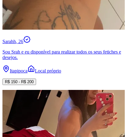
Sarahh
, 26
Sou Srah e eu disponível para realizar todos os seus fetiches e
desejos.
Itapipoca
Local próprio
R$
150
- R$
200