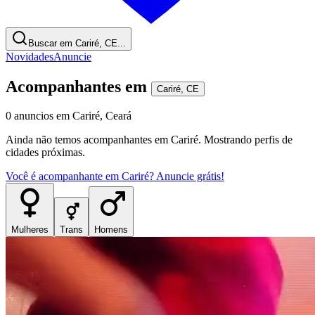
Buscar em Cariré, CE...
Novidades
Anuncie
Acompanhantes
em
Cariré
,
CE
0
anuncios
em
Cariré
,
Ceará
Ainda não temos
acompanhantes
em
Cariré
. Mostrando perfis de
cidades próximas.
Você é
acompanhante
em
Cariré
? Anuncie grátis!
Mulheres
Trans
Homens