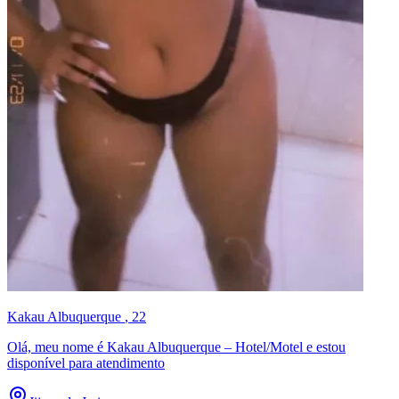
Kakau Albuquerque
, 22
Olá, meu nome é Kakau Albuquerque – Hotel/Motel e estou
disponível para atendimento