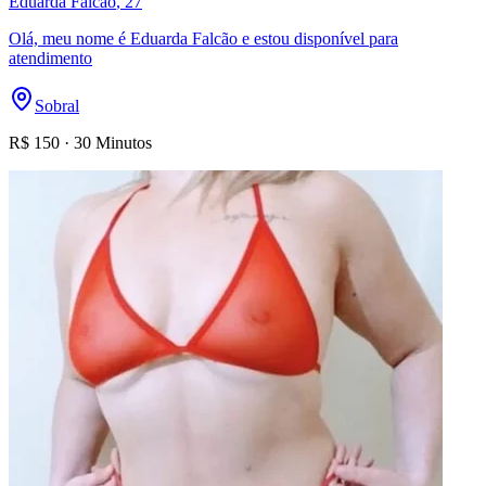
Eduarda Falcão
, 27
Olá, meu nome é Eduarda Falcão e estou disponível para
atendimento
Sobral
R$
150
·
30 Minutos