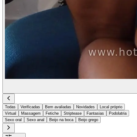
Todas
Verificadas
Bem avaliadas
Novidades
Local próprio
Virtual
Massagem
Fetiche
Striptease
Fantasias
Podolatria
Sexo oral
Sexo anal
Beijo na boca
Beijo grego