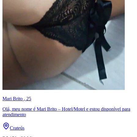
Mari Brito
, 25
Olá, meu nome é Mari Brito – Hotel/Motel e estou disponível para
atendimento
Crateús