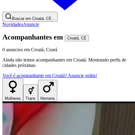
Buscar em Croatá, CE...
Novidades
Anuncie
Acompanhantes
em
Croatá
,
CE
0
anuncios
em
Croatá
,
Ceará
Ainda não temos
acompanhantes
em
Croatá
. Mostrando perfis de
cidades próximas.
Você é
acompanhante
em
Croatá
? Anuncie grátis!
Mulheres
Trans
Homens