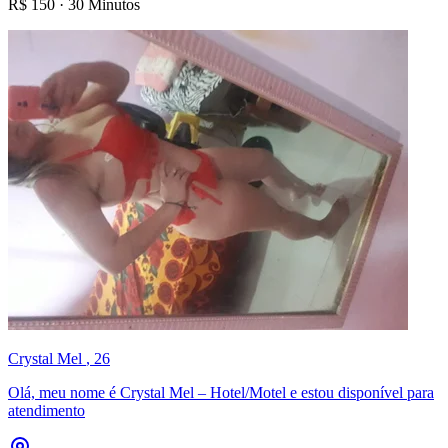
R$
150
·
30 Minutos
Crystal Mel
, 26
Olá, meu nome é Crystal Mel – Hotel/Motel e estou disponível para
atendimento