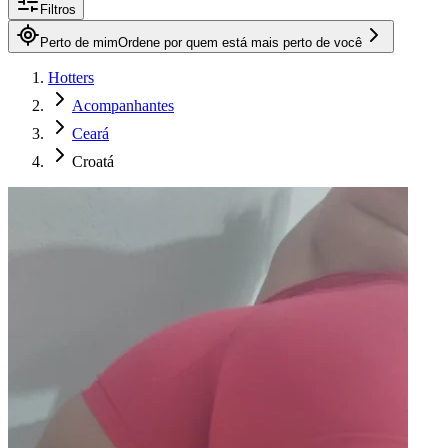
Filtros
Perto de mim
Ordene por quem está mais perto de você
Hotters
Acompanhantes
Ceará
Croatá