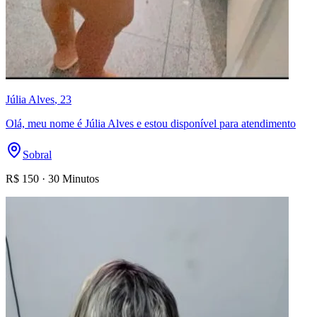
Júlia Alves
, 23
Olá, meu nome é Júlia Alves e estou disponível para atendimento
Sobral
R$
150
·
30 Minutos