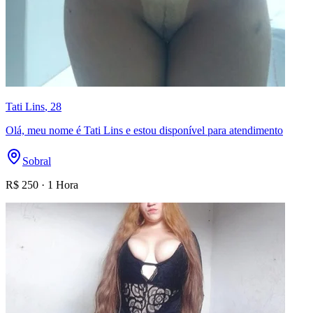
Tati Lins
, 28
Olá, meu nome é Tati Lins e estou disponível para atendimento
Sobral
R$
250
·
1 Hora