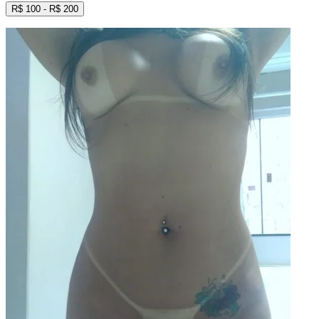
R$
100
- R$
200