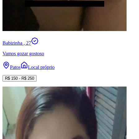
Babizinha
, 27
Vamos gozar gostoso
Patos
Local próprio
R$
150
- R$
250