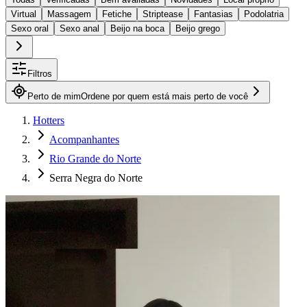
Virtual
Massagem
Fetiche
Striptease
Fantasias
Podolatria
Sexo oral
Sexo anal
Beijo na boca
Beijo grego
Filtros
Perto de mim
Ordene por quem está mais perto de você
Hotters
Acompanhantes
Rio Grande do Norte
Serra Negra do Norte