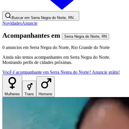
Buscar em Serra Negra do Norte, RN...
Novidades
Anuncie
Acompanhantes
em
Serra Negra do Norte
,
RN
0
anuncios
em
Serra Negra do Norte
,
Rio Grande do Norte
Ainda não temos
acompanhantes
em
Serra Negra do Norte
.
Mostrando perfis de cidades próximas.
Você é
acompanhante
em
Serra Negra do Norte
? Anuncie grátis!
Mulheres
Trans
Homens