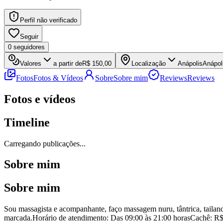
Perfil não verificado
Seguir
0
seguidores
Valores
a partir de
R$ 150,00
Localização
Anápolis
Anápol
Fotos
Fotos & Vídeos
Sobre
Sobre mim
Reviews
Reviews
Fotos e vídeos
Timeline
Carregando publicações...
Sobre mim
Sobre mim
Sou massagista e acompanhante, faço massagem nuru, tântrica, taila
marcada.Horário de atendimento: Das 09:00 às 21:00 horasCachê: R$