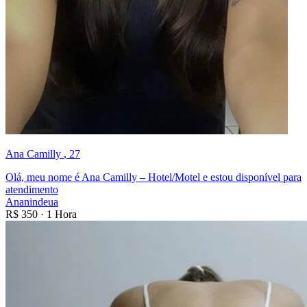
Ana Camilly
, 27
Olá, meu nome é Ana Camilly – Hotel/Motel e estou disponível para
atendimento
Ananindeua
R$
350
·
1 Hora