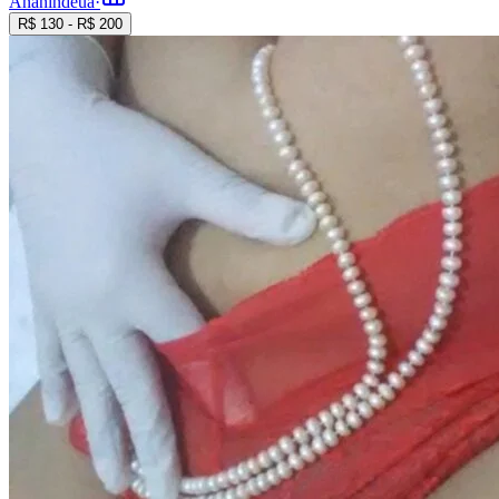
Ananindeua
·
R$
130
- R$
200