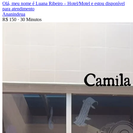
Olá, meu nome é Luana Ribeiro – Hotel/Motel e estou disponível
para atendimento
Ananindeua
R$
150
·
30 Minutos