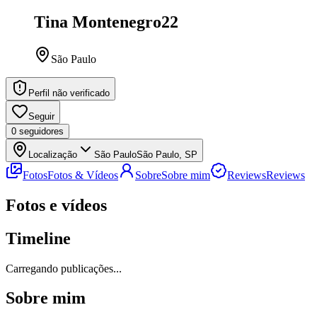
Tina Montenegro
22
São Paulo
Perfil não verificado
Seguir
0
seguidores
Localização
São Paulo
São Paulo, SP
Fotos
Fotos & Vídeos
Sobre
Sobre mim
Reviews
Reviews
Fotos e vídeos
Timeline
Carregando publicações...
Sobre mim