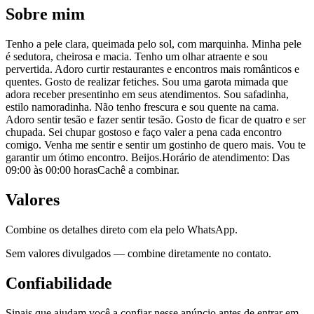
Sobre mim
Tenho a pele clara, queimada pelo sol, com marquinha. Minha pele
é sedutora, cheirosa e macia. Tenho um olhar atraente e sou
pervertida. Adoro curtir restaurantes e encontros mais românticos e
quentes. Gosto de realizar fetiches. Sou uma garota mimada que
adora receber presentinho em seus atendimentos. Sou safadinha,
estilo namoradinha. Não tenho frescura e sou quente na cama.
Adoro sentir tesão e fazer sentir tesão. Gosto de ficar de quatro e ser
chupada. Sei chupar gostoso e faço valer a pena cada encontro
comigo. Venha me sentir e sentir um gostinho de quero mais. Vou te
garantir um ótimo encontro. Beijos.Horário de atendimento: Das
09:00 às 00:00 horasCachê a combinar.
Valores
Combine os detalhes direto com ela pelo WhatsApp.
Sem valores divulgados — combine diretamente no contato.
Confiabilidade
Sinais que ajudam você a confiar nesse anúncio antes de entrar em