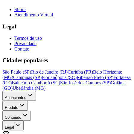
Shorts
Atendimento Virtual
Legal
Termos de uso
Privacidade
Contato
Cidades populares
São Paulo
(
SP
)
Rio de Janeiro
(
RJ
)
Curitiba
(
PR
)
Belo Horizonte
(
MG
)
Campinas
(
SP
)
Florianópolis
(
SC
)
Ribeirão Preto
(
SP
)
Fortaleza
(
CE
)
Balneário Camboriú
(
SC
)
São José dos Campos
(
SP
)
Goiânia
(
GO
)
Uberlândia
(
MG
)
Anunciantes
Produto
Conteúdo
Legal