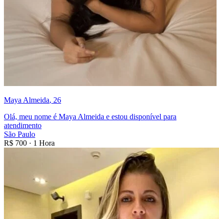
Maya Almeida
, 26
Olá, meu nome é Maya Almeida e estou disponível para
atendimento
São Paulo
R$
700
·
1 Hora