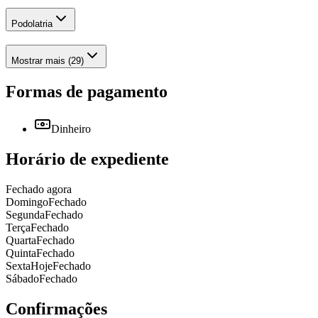
Podolatria
Mostrar mais (29)
Formas de pagamento
Dinheiro
Horário de expediente
Fechado agora
Domingo
Fechado
Segunda
Fechado
Terça
Fechado
Quarta
Fechado
Quinta
Fechado
Sexta
Hoje
Fechado
Sábado
Fechado
Confirmações