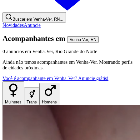
Buscar em Venha-Ver, RN...
Novidades
Anuncie
Acompanhantes
em
Venha-Ver
,
RN
0
anuncios
em
Venha-Ver
,
Rio Grande do Norte
Ainda não temos
acompanhantes
em
Venha-Ver
. Mostrando perfis
de cidades próximas.
Você é
acompanhante
em
Venha-Ver
? Anuncie grátis!
Mulheres
Trans
Homens