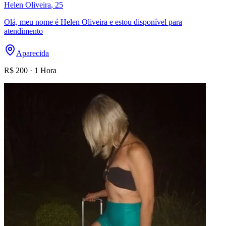
Helen Oliveira
, 25
Olá, meu nome é Helen Oliveira e estou disponível para
atendimento
Aparecida
R$
200
·
1 Hora