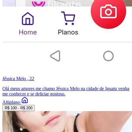
Jéssica Melo
, 22
Olá meus amores me chamo Jéssica Melo na cidade de Iguatu venha
me conhecer e se deliciar gostoso.
Altiplano
·
R$
100
- R$
200