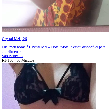
Crystal Mel
, 26
Olá, meu nome é Crystal Mel – Hotel/Motel e estou disponível para
atendimento
São Benedito
R$
150
·
30 Minutos