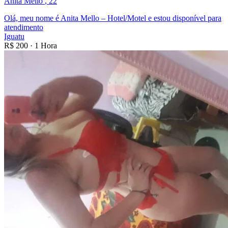
Anita Mello
, 22
Olá, meu nome é Anita Mello – Hotel/Motel e estou disponível para
atendimento
Iguatu
R$
200
·
1 Hora