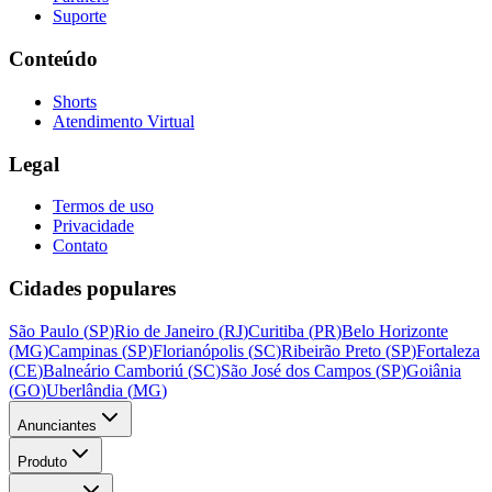
Suporte
Conteúdo
Shorts
Atendimento Virtual
Legal
Termos de uso
Privacidade
Contato
Cidades populares
São Paulo
(
SP
)
Rio de Janeiro
(
RJ
)
Curitiba
(
PR
)
Belo Horizonte
(
MG
)
Campinas
(
SP
)
Florianópolis
(
SC
)
Ribeirão Preto
(
SP
)
Fortaleza
(
CE
)
Balneário Camboriú
(
SC
)
São José dos Campos
(
SP
)
Goiânia
(
GO
)
Uberlândia
(
MG
)
Anunciantes
Produto