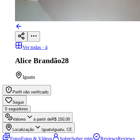
Ver todas ·
4
Alice Brandão
28
Iguatu
Perfil não verificado
Seguir
0
seguidores
Valores
a partir de
R$ 150,00
Localização
Iguatu
Iguatu, CE
Fotos
Fotos & Vídeos
Sobre
Sobre mim
Reviews
Reviews