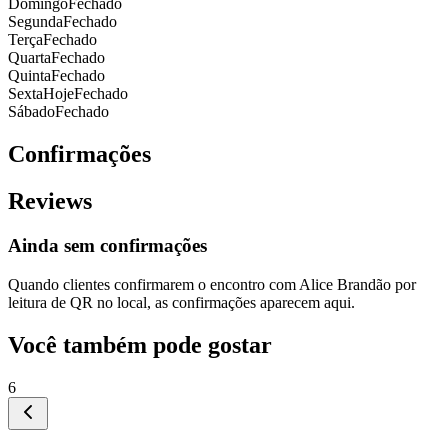
Domingo
Fechado
Segunda
Fechado
Terça
Fechado
Quarta
Fechado
Quinta
Fechado
Sexta
Hoje
Fechado
Sábado
Fechado
Confirmações
Reviews
Ainda sem confirmações
Quando clientes confirmarem o encontro com
Alice Brandão
por
leitura de QR no local, as confirmações aparecem aqui.
Você também pode gostar
6