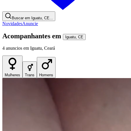
Buscar em Iguatu, CE...
Novidades
Anuncie
Acompanhantes
em
Iguatu
,
CE
4
anuncios
em
Iguatu
,
Ceará
Mulheres
Trans
Homens