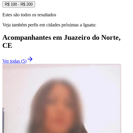
R$
100
- R$
200
Estes são todos os resultados
Veja também perfis em cidades próximas a
Iguatu
:
Acompanhantes
em
Juazeiro do Norte
,
CE
Ver todas
(
5
)