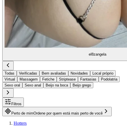
el8zangela
Todas
Verificadas
Bem avaliadas
Novidades
Local próprio
Virtual
Massagem
Fetiche
Striptease
Fantasias
Podolatria
Sexo oral
Sexo anal
Beijo na boca
Beijo grego
Filtros
Perto de mim
Ordene por quem está mais perto de você
Hotters