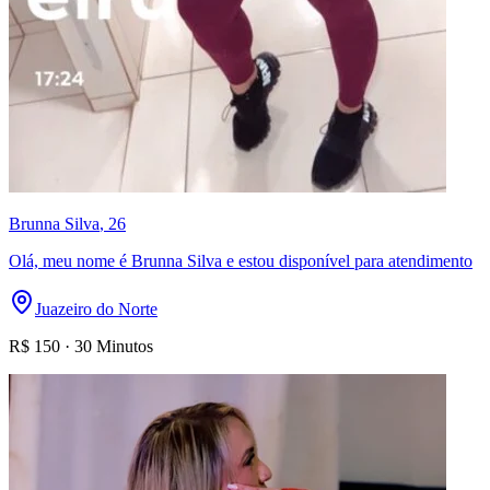
Brunna Silva
, 26
Olá, meu nome é Brunna Silva e estou disponível para atendimento
Juazeiro do Norte
R$
150
·
30 Minutos