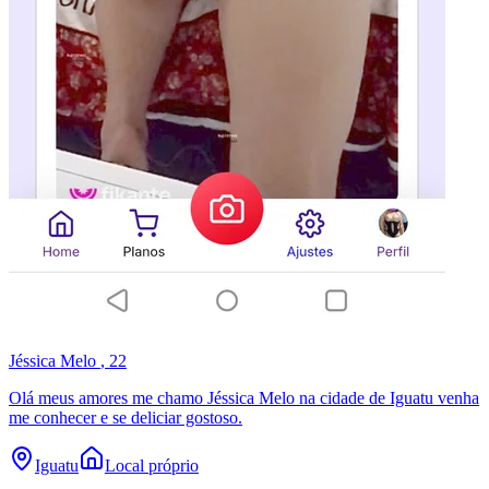
Jéssica Melo
, 22
Olá meus amores me chamo Jéssica Melo na cidade de Iguatu venha
me conhecer e se deliciar gostoso.
Iguatu
Local próprio