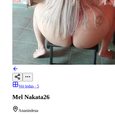
Ver todas ·
5
Mel Nakata
26
Ananindeua