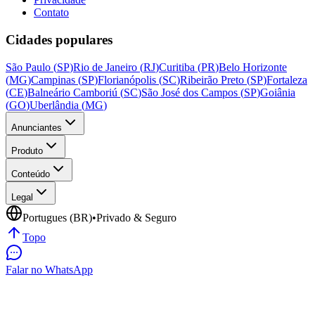
Contato
Cidades populares
São Paulo
(
SP
)
Rio de Janeiro
(
RJ
)
Curitiba
(
PR
)
Belo Horizonte
(
MG
)
Campinas
(
SP
)
Florianópolis
(
SC
)
Ribeirão Preto
(
SP
)
Fortaleza
(
CE
)
Balneário Camboriú
(
SC
)
São José dos Campos
(
SP
)
Goiânia
(
GO
)
Uberlândia
(
MG
)
Anunciantes
Produto
Conteúdo
Legal
Portugues (BR)
•
Privado & Seguro
Topo
Falar no WhatsApp