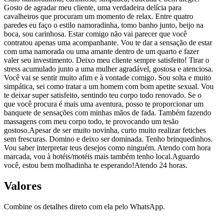
Gosto de agradar meu cliente, uma verdadeira delícia para
cavalheiros que procuram um momento de relax. Entre quatro
paredes eu faço o estilo namoradinha, tomo banho junto, beijo na
boca, sou carinhosa. Estar comigo não vai parecer que você
contratou apenas uma acompanhante. Vou te dar a sensação de estar
com uma namorada ou uma amante dentro de um quarto e fazer
valer seu investimento. Deixo meu cliente sempre satisfeito! Tirar o
stress acumulado junto a uma mulher agradável, gostosa e atenciosa.
Você vai se sentir muito afim e à vontade comigo. Sou solta e muito
simpática, sei como tratar a um homem com bom apetite sexual. Vou
te deixar super satisfeito, sentindo teu corpo todo renovado. Se o
que você procura é mais uma aventura, posso te proporcionar um
banquete de sensações com minhas mãos de fada. Também fazendo
massagens com meu corpo todo, te provocando um tesão
gostoso.Apesar de ser muito novinha, curto muito realizar fetiches
sem frescuras. Domino e deixo ser dominada. Tenho brinquedinhos.
Vou saber interpretar teus desejos como ninguém. Atendo com hora
marcada, vou à hotéis/motéis mais também tenho local.Aguardo
você, estou bem molhadinha te esperando!Atendo 24 horas.
Valores
Combine os detalhes direto com ela pelo WhatsApp.