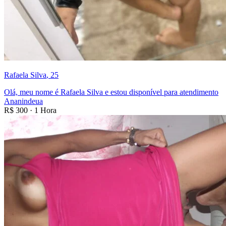
Rafaela Silva
, 25
Olá, meu nome é Rafaela Silva e estou disponível para atendimento
Ananindeua
R$
300
·
1 Hora