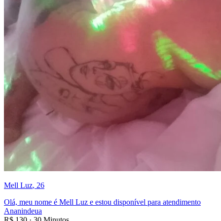
Mell Luz
, 26
Olá, meu nome é Mell Luz e estou disponível para atendimento
Ananindeua
R$
130
·
30 Minutos