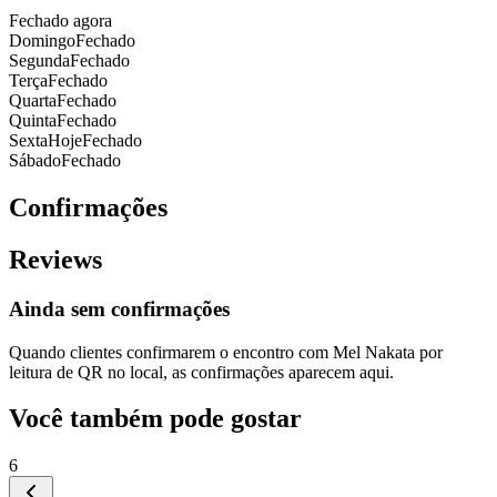
Fechado agora
Domingo
Fechado
Segunda
Fechado
Terça
Fechado
Quarta
Fechado
Quinta
Fechado
Sexta
Hoje
Fechado
Sábado
Fechado
Confirmações
Reviews
Ainda sem confirmações
Quando clientes confirmarem o encontro com
Mel Nakata
por
leitura de QR no local, as confirmações aparecem aqui.
Você também pode gostar
6