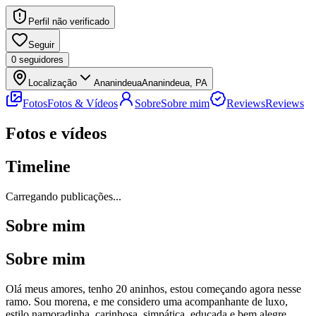
Perfil não verificado
Seguir
0
seguidores
Localização
Ananindeua
Ananindeua, PA
Fotos
Fotos & Vídeos
Sobre
Sobre mim
Reviews
Reviews
Fotos e vídeos
Timeline
Carregando publicações...
Sobre mim
Sobre mim
Olá meus amores, tenho 20 aninhos, estou começando agora nesse
ramo. Sou morena, e me considero uma acompanhante de luxo,
estilo namoradinha, carinhosa, simpática, educada e bem alegre.