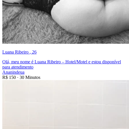
Luana Ribeiro
, 26
Olá, meu nome é Luana Ribeiro – Hotel/Motel e estou disponível
para atendimento
Ananindeua
R$
150
·
30 Minutos