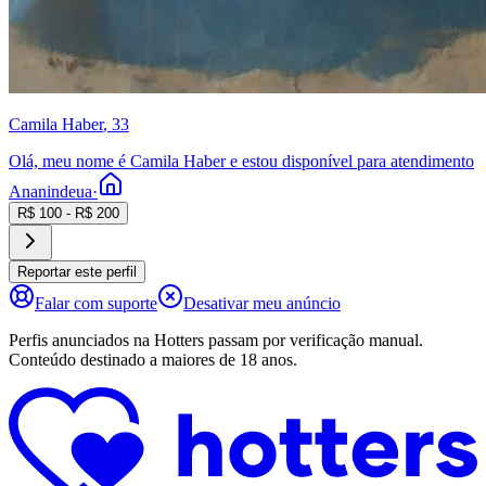
Camila Haber
, 33
Olá, meu nome é Camila Haber e estou disponível para atendimento
Ananindeua
·
R$
100
- R$
200
Reportar este perfil
Falar com suporte
Desativar meu anúncio
Perfis anunciados na Hotters passam por verificação manual.
Conteúdo destinado a maiores de 18 anos.