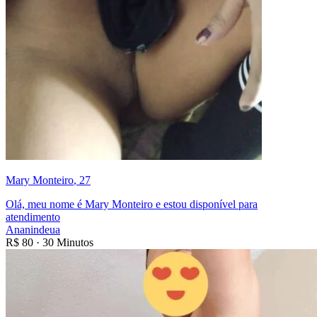
Mary Monteiro
, 27
Olá, meu nome é Mary Monteiro e estou disponível para
atendimento
Ananindeua
R$
80
·
30 Minutos