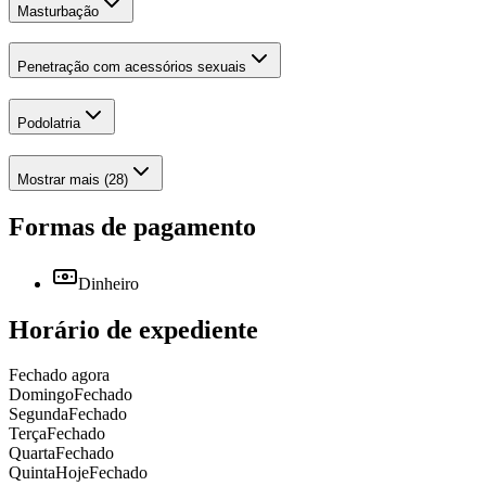
Masturbação
Penetração com acessórios sexuais
Podolatria
Mostrar mais (28)
Formas de pagamento
Dinheiro
Horário de expediente
Fechado agora
Domingo
Fechado
Segunda
Fechado
Terça
Fechado
Quarta
Fechado
Quinta
Hoje
Fechado