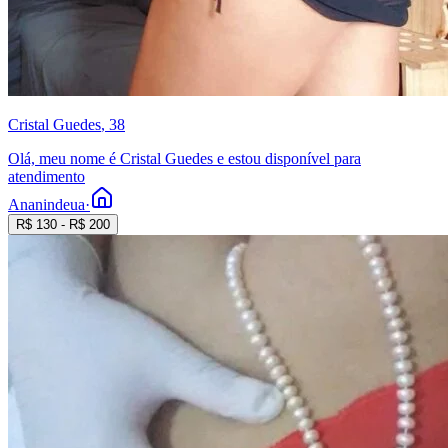
Cristal Guedes
, 38
Olá, meu nome é Cristal Guedes e estou disponível para
atendimento
Ananindeua
·
R$
130
- R$
200