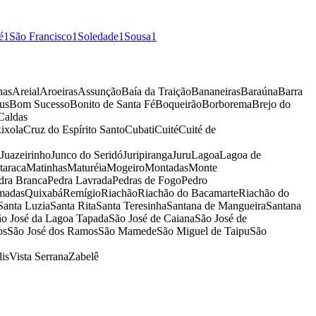
é
1
São Francisco
1
Soledade
1
Sousa
1
nas
Areial
Aroeiras
Assunção
Baía da Traição
Bananeiras
Baraúna
Barra
us
Bom Sucesso
Bonito de Santa Fé
Boqueirão
Borborema
Brejo do
Caldas
ixola
Cruz do Espírito Santo
Cubati
Cuité
Cuité de
Juazeirinho
Junco do Seridó
Juripiranga
Juru
Lagoa
Lagoa de
taraca
Matinhas
Maturéia
Mogeiro
Montadas
Monte
dra Branca
Pedra Lavrada
Pedras de Fogo
Pedro
madas
Quixabá
Remígio
Riachão
Riachão do Bacamarte
Riachão do
Santa Luzia
Santa Rita
Santa Teresinha
Santana de Mangueira
Santana
o José da Lagoa Tapada
São José de Caiana
São José de
os
São José dos Ramos
São Mamede
São Miguel de Taipu
São
lis
Vista Serrana
Zabelê