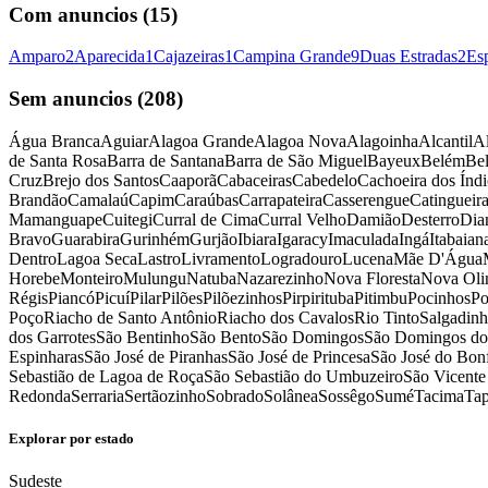
Com anuncios (
15
)
Amparo
2
Aparecida
1
Cajazeiras
1
Campina Grande
9
Duas Estradas
2
Es
Sem anuncios (
208
)
Água Branca
Aguiar
Alagoa Grande
Alagoa Nova
Alagoinha
Alcantil
Al
de Santa Rosa
Barra de Santana
Barra de São Miguel
Bayeux
Belém
Be
Cruz
Brejo dos Santos
Caaporã
Cabaceiras
Cabedelo
Cachoeira dos Índi
Brandão
Camalaú
Capim
Caraúbas
Carrapateira
Casserengue
Catingueir
Mamanguape
Cuitegi
Curral de Cima
Curral Velho
Damião
Desterro
Dia
Bravo
Guarabira
Gurinhém
Gurjão
Ibiara
Igaracy
Imaculada
Ingá
Itabaian
Dentro
Lagoa Seca
Lastro
Livramento
Logradouro
Lucena
Mãe D'Água
Horebe
Monteiro
Mulungu
Natuba
Nazarezinho
Nova Floresta
Nova Oli
Régis
Piancó
Picuí
Pilar
Pilões
Pilõezinhos
Pirpirituba
Pitimbu
Pocinhos
Po
Poço
Riacho de Santo Antônio
Riacho dos Cavalos
Rio Tinto
Salgadin
dos Garrotes
São Bentinho
São Bento
São Domingos
São Domingos do 
Espinharas
São José de Piranhas
São José de Princesa
São José do Bon
Sebastião de Lagoa de Roça
São Sebastião do Umbuzeiro
São Vicente
Redonda
Serraria
Sertãozinho
Sobrado
Solânea
Sossêgo
Sumé
Tacima
Tap
Explorar por estado
Sudeste