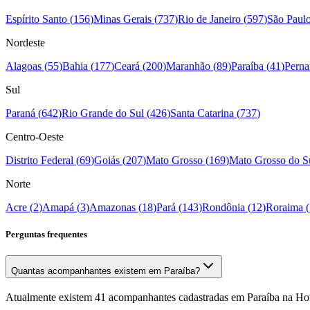
Espírito Santo
(
156
)
Minas Gerais
(
737
)
Rio de Janeiro
(
597
)
São Paul
Nordeste
Alagoas
(
55
)
Bahia
(
177
)
Ceará
(
200
)
Maranhão
(
89
)
Paraíba
(
41
)
Pern
Sul
Paraná
(
642
)
Rio Grande do Sul
(
426
)
Santa Catarina
(
737
)
Centro-Oeste
Distrito Federal
(
69
)
Goiás
(
207
)
Mato Grosso
(
169
)
Mato Grosso do S
Norte
Acre
(
2
)
Amapá
(
3
)
Amazonas
(
18
)
Pará
(
143
)
Rondônia
(
12
)
Roraima
(
Perguntas frequentes
Quantas acompanhantes existem em Paraíba?
Atualmente existem 41 acompanhantes cadastradas em Paraíba na Hott