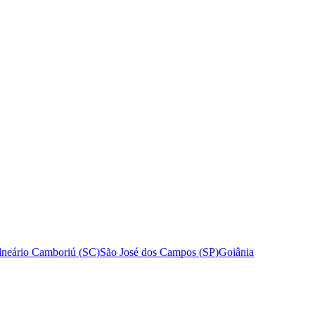
lneário Camboriú
(
SC
)
São José dos Campos
(
SP
)
Goiânia