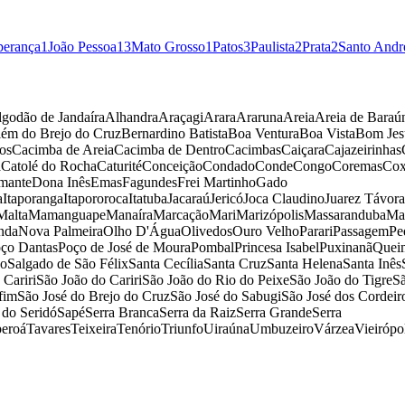
perança
1
João Pessoa
13
Mato Grosso
1
Patos
3
Paulista
2
Prata
2
Santo Andr
godão de Jandaíra
Alhandra
Araçagi
Arara
Araruna
Areia
Areia de Baraú
lém do Brejo do Cruz
Bernardino Batista
Boa Ventura
Boa Vista
Bom Jes
os
Cacimba de Areia
Cacimba de Dentro
Cacimbas
Caiçara
Cajazeirinhas
a
Catolé do Rocha
Caturité
Conceição
Condado
Conde
Congo
Coremas
Cox
mante
Dona Inês
Emas
Fagundes
Frei Martinho
Gado
a
Itaporanga
Itapororoca
Itatuba
Jacaraú
Jericó
Joca Claudino
Juarez Távora
Malta
Mamanguape
Manaíra
Marcação
Mari
Marizópolis
Massaranduba
Ma
nda
Nova Palmeira
Olho D'Água
Olivedos
Ouro Velho
Parari
Passagem
Pe
ço Dantas
Poço de José de Moura
Pombal
Princesa Isabel
Puxinanã
Quei
ho
Salgado de São Félix
Santa Cecília
Santa Cruz
Santa Helena
Santa Inês
Cariri
São João do Cariri
São João do Rio do Peixe
São João do Tigre
Sã
fim
São José do Brejo do Cruz
São José do Sabugi
São José dos Cordeir
 do Seridó
Sapé
Serra Branca
Serra da Raiz
Serra Grande
Serra
eroá
Tavares
Teixeira
Tenório
Triunfo
Uiraúna
Umbuzeiro
Várzea
Vieirópo