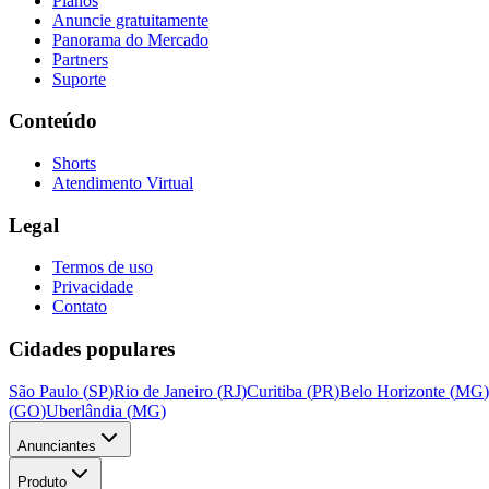
Planos
Anuncie gratuitamente
Panorama do Mercado
Partners
Suporte
Conteúdo
Shorts
Atendimento Virtual
Legal
Termos de uso
Privacidade
Contato
Cidades populares
São Paulo
(
SP
)
Rio de Janeiro
(
RJ
)
Curitiba
(
PR
)
Belo Horizonte
(
MG
)
(
GO
)
Uberlândia
(
MG
)
Anunciantes
Produto