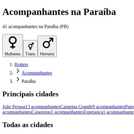
Acompanhantes
na
Paraíba
41
acompanhantes
na
Paraíba
(
PB
)
Mulheres
Trans
Homens
Hotters
Acompanhantes
Paraíba
Principais cidades
João Pessoa
13
acompanhantes
Campina Grande
9
acompanhantes
Pato
acompanhantes
Cajazeiras
1
acompanhantes
Esperança
1
acompanhante
Todas as cidades