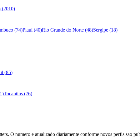
o
(
2010
)
ambuco
(
74
)
Piauí
(
40
)
Rio Grande do Norte
(
48
)
Sergipe
(
18
)
ul
(
85
)
1
)
Tocantins
(
76
)
ers. O numero e atualizado diariamente conforme novos perfis sao pub