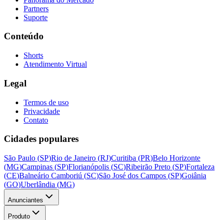
Partners
Suporte
Conteúdo
Shorts
Atendimento Virtual
Legal
Termos de uso
Privacidade
Contato
Cidades populares
São Paulo
(
SP
)
Rio de Janeiro
(
RJ
)
Curitiba
(
PR
)
Belo Horizonte
(
MG
)
Campinas
(
SP
)
Florianópolis
(
SC
)
Ribeirão Preto
(
SP
)
Fortaleza
(
CE
)
Balneário Camboriú
(
SC
)
São José dos Campos
(
SP
)
Goiânia
(
GO
)
Uberlândia
(
MG
)
Anunciantes
Produto