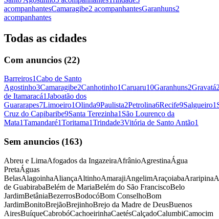
acompanhantes
Camaragibe
2
acompanhantes
Garanhuns
2
acompanhantes
Todas as cidades
Com anuncios (
22
)
Barreiros
1
Cabo de Santo
Agostinho
3
Camaragibe
2
Canhotinho
1
Caruaru
10
Garanhuns
2
Gravatá
de Itamaracá
1
Jaboatão dos
Guararapes
7
Limoeiro
1
Olinda
9
Paulista
2
Petrolina
6
Recife
9
Salgueiro
1
Cruz do Capibaribe
9
Santa Terezinha
1
São Lourenço da
Mata
1
Tamandaré
1
Toritama
1
Trindade
3
Vitória de Santo Antão
1
Sem anuncios (
163
)
Abreu e Lima
Afogados da Ingazeira
Afrânio
Agrestina
Água
Preta
Águas
Belas
Alagoinha
Aliança
Altinho
Amaraji
Angelim
Araçoiaba
Araripina
A
de Guabiraba
Belém de Maria
Belém do São Francisco
Belo
Jardim
Betânia
Bezerros
Bodocó
Bom Conselho
Bom
Jardim
Bonito
Brejão
Brejinho
Brejo da Madre de Deus
Buenos
Aires
Buíque
Cabrobó
Cachoeirinha
Caetés
Calçado
Calumbi
Camocim