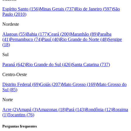
Espírito Santo
(
156
)
Minas Gerais
(
737
)
Rio de Janeiro
(
597
)
São
Paulo
(
2010
)
Nordeste
Alagoas
(
55
)
Bahia
(
177
)
Ceará
(
200
)
Maranhão
(
89
)
Paraíba
(
41
)
Pernambuco
(
74
)
Piauí
(
40
)
Rio Grande do Norte
(
48
)
Sergipe
(
18
)
Sul
Paraná
(
642
)
Rio Grande do Sul
(
426
)
Santa Catarina
(
737
)
Centro-Oeste
Distrito Federal
(
69
)
Goiás
(
207
)
Mato Grosso
(
169
)
Mato Grosso do
Sul
(
85
)
Norte
Acre
(
2
)
Amapá
(
3
)
Amazonas
(
18
)
Pará
(
143
)
Rondônia
(
12
)
Roraima
(
1
)
Tocantins
(
76
)
Perguntas frequentes