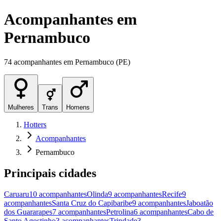
Acompanhantes
em
Pernambuco
74
acompanhantes
em
Pernambuco
(
PE
)
Mulheres
Trans
Homens
Hotters
Acompanhantes
Pernambuco
Principais cidades
Caruaru
10
acompanhantes
Olinda
9
acompanhantes
Recife
9
acompanhantes
Santa Cruz do Capibaribe
9
acompanhantes
Jaboatão
dos Guararapes
7
acompanhantes
Petrolina
6
acompanhantes
Cabo de
Santo Agostinho
3
acompanhantes
Trindade
3