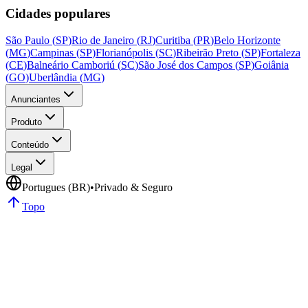
Cidades populares
São Paulo
(
SP
)
Rio de Janeiro
(
RJ
)
Curitiba
(
PR
)
Belo Horizonte
(
MG
)
Campinas
(
SP
)
Florianópolis
(
SC
)
Ribeirão Preto
(
SP
)
Fortaleza
(
CE
)
Balneário Camboriú
(
SC
)
São José dos Campos
(
SP
)
Goiânia
(
GO
)
Uberlândia
(
MG
)
Anunciantes
Produto
Conteúdo
Legal
Portugues (BR)
•
Privado & Seguro
Topo