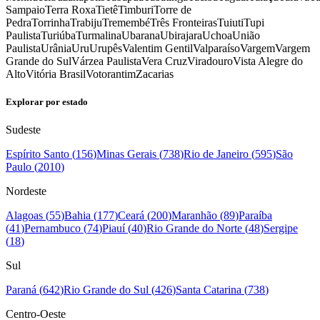
Sampaio
Terra Roxa
Tietê
Timburi
Torre de
Pedra
Torrinha
Trabiju
Tremembé
Três Fronteiras
Tuiuti
Tupi
Paulista
Turiúba
Turmalina
Ubarana
Ubirajara
Uchoa
União
Paulista
Urânia
Uru
Urupês
Valentim Gentil
Valparaíso
Vargem
Vargem
Grande do Sul
Várzea Paulista
Vera Cruz
Viradouro
Vista Alegre do
Alto
Vitória Brasil
Votorantim
Zacarias
Explorar por estado
Sudeste
Espírito Santo
(
156
)
Minas Gerais
(
738
)
Rio de Janeiro
(
595
)
São
Paulo
(
2010
)
Nordeste
Alagoas
(
55
)
Bahia
(
177
)
Ceará
(
200
)
Maranhão
(
89
)
Paraíba
(
41
)
Pernambuco
(
74
)
Piauí
(
40
)
Rio Grande do Norte
(
48
)
Sergipe
(
18
)
Sul
Paraná
(
642
)
Rio Grande do Sul
(
426
)
Santa Catarina
(
738
)
Centro-Oeste