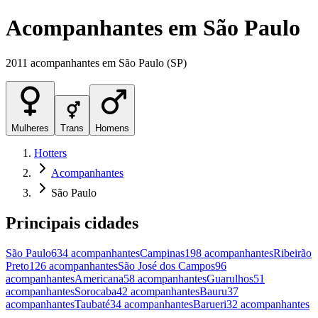
Acompanhantes
em
São Paulo
2011
acompanhantes
em
São Paulo
(
SP
)
Mulheres
Trans
Homens
Hotters
Acompanhantes
São Paulo
Principais cidades
São Paulo
634
acompanhantes
Campinas
198
acompanhantes
Ribeirão
Preto
126
acompanhantes
São José dos Campos
96
acompanhantes
Americana
58
acompanhantes
Guarulhos
51
acompanhantes
Sorocaba
42
acompanhantes
Bauru
37
acompanhantes
Taubaté
34
acompanhantes
Barueri
32
acompanhantes