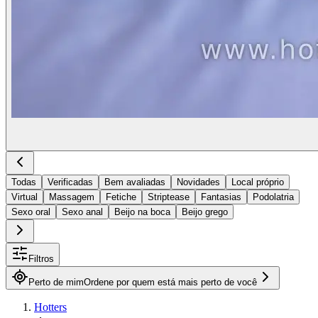
Todas
Verificadas
Bem avaliadas
Novidades
Local próprio
Virtual
Massagem
Fetiche
Striptease
Fantasias
Podolatria
Sexo oral
Sexo anal
Beijo na boca
Beijo grego
Filtros
Perto de mim
Ordene por quem está mais perto de você
Hotters