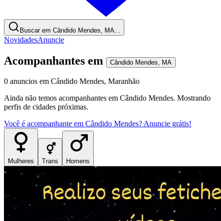
Buscar em Cândido Mendes, MA...
Novidades
Anuncie
Acompanhantes
em
Cândido Mendes
,
MA
0
anuncios
em
Cândido Mendes
,
Maranhão
Ainda não temos
acompanhantes
em
Cândido Mendes
. Mostrando
perfis de cidades próximas.
Você é
acompanhante
em
Cândido Mendes
? Anuncie grátis!
Mulheres
Trans
Homens