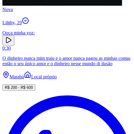
Nova
Lilithy
, 29
Ouça minha voz:
0
:
30
O dinheiro nunca mim traiu e o amor nunca pagou as minhas contas
então o seu único amor e o dinheiro nesse mundo di ilusão
Marabá
Local próprio
R$
200
- R$
600