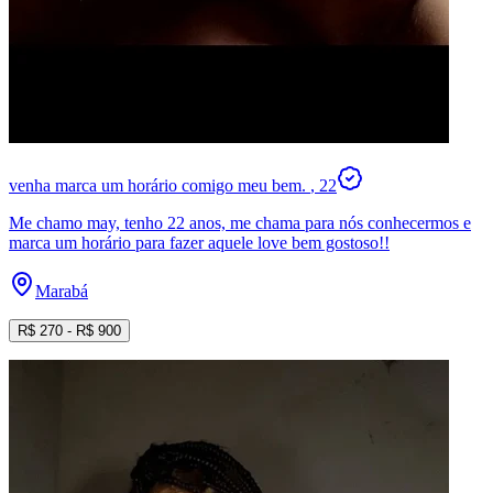
venha marca um horário comigo meu bem.
, 22
Me chamo may, tenho 22 anos, me chama para nós conhecermos e
marca um horário para fazer aquele love bem gostoso!!
Marabá
R$
270
- R$
900