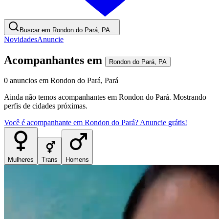
Buscar em Rondon do Pará, PA...
Novidades
Anuncie
Acompanhantes
em
Rondon do Pará
,
PA
0
anuncios
em
Rondon do Pará
,
Pará
Ainda não temos
acompanhantes
em
Rondon do Pará
. Mostrando
perfis de cidades próximas.
Você é
acompanhante
em
Rondon do Pará
? Anuncie grátis!
Mulheres
Trans
Homens