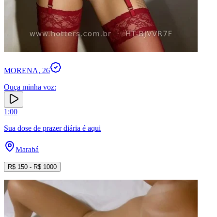
MORENA
, 26
Ouça minha voz:
1
:
00
Sua dose de prazer diária é aqui
Marabá
R$
150
- R$
1000