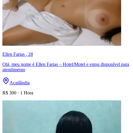
Ellen Farias
, 28
Olá, meu nome é Ellen Farias – Hotel/Motel e estou disponível para
atendimento
Açailândia
R$
300
·
1 Hora