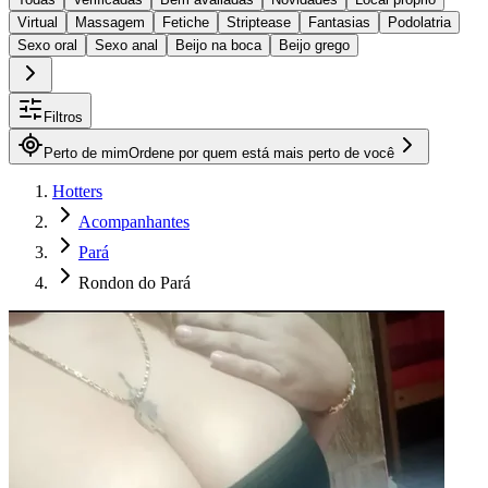
Virtual
Massagem
Fetiche
Striptease
Fantasias
Podolatria
Sexo oral
Sexo anal
Beijo na boca
Beijo grego
Filtros
Perto de mim
Ordene por quem está mais perto de você
Hotters
Acompanhantes
Pará
Rondon do Pará