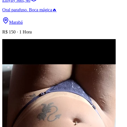
Emylly Mel
, 46
Oral parafuso. Boca mágica🔥
Marabá
R$
150
·
1 Hora