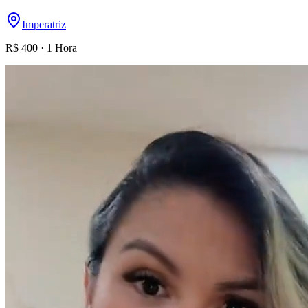
Imperatriz
R$
400
·
1 Hora