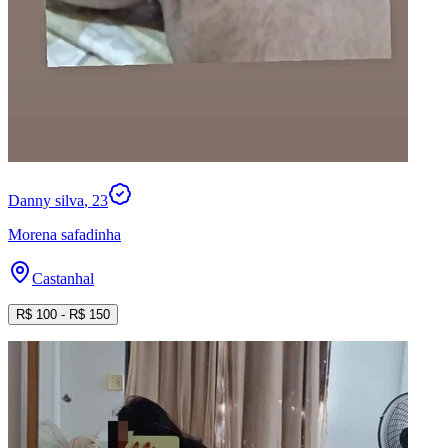
Danny silva
, 23
Morena safadinha
Castanhal
R$
100
- R$
150