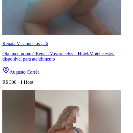
Renata Vasconcelos
, 26
Olá, meu nome é Renata Vasconcelos – Hotel/Motel e estou
disponível para atendimento
Augusto Corrêa
R$
300
·
1 Hora