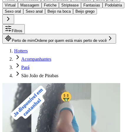
Virtual
Massagem
Fetiche
Striptease
Fantasias
Podolatria
Sexo oral
Sexo anal
Beijo na boca
Beijo grego
Filtros
Perto de mim
Ordene por quem está mais perto de você
Hotters
Acompanhantes
Pará
São João de Pirabas