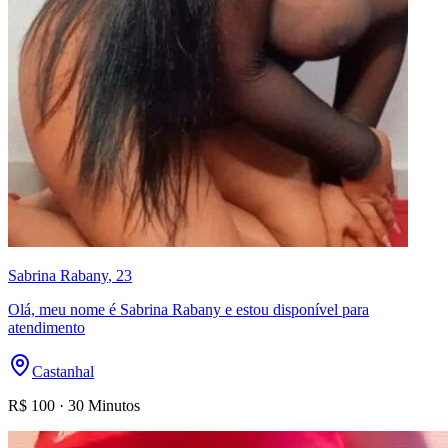
Sabrina Rabany
, 23
Olá, meu nome é Sabrina Rabany e estou disponível para
atendimento
Castanhal
R$
100
·
30 Minutos