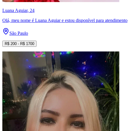
Luana Aguiar
, 24
Olá, meu nome é Luana Aguiar e estou disponível para atendimento
São Paulo
R$
200
- R$
1700