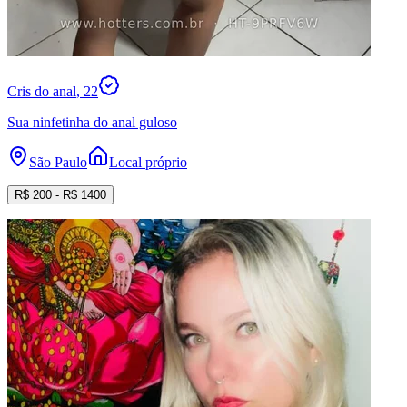
Cris do anal
, 22
Sua ninfetinha do anal guloso
São Paulo
Local próprio
R$
200
- R$
1400