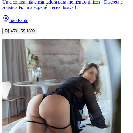
Uma companhia encantadora para momentos únicos ! Discreta e
sofisticada, uma experiência exclusiva !!
São Paulo
R$
450
- R$
1800