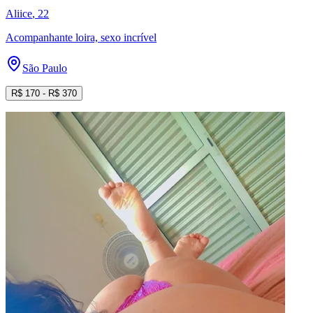
Aliice
, 22
Acompanhante loira, sexo incrível
São Paulo
R$
170
- R$
370