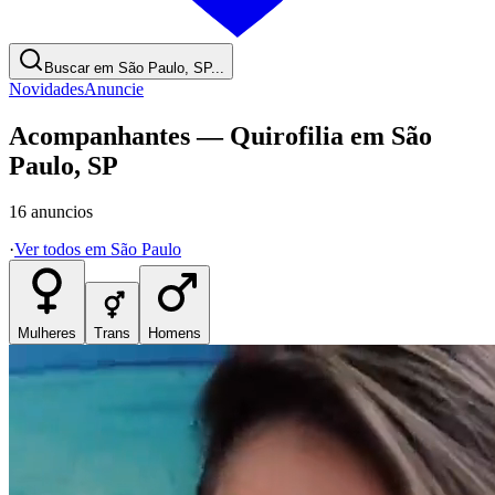
Buscar em São Paulo, SP...
Novidades
Anuncie
Acompanhantes
—
Quirofilia em São
Paulo
,
SP
16
anuncios
·
Ver todos em
São Paulo
Mulheres
Trans
Homens