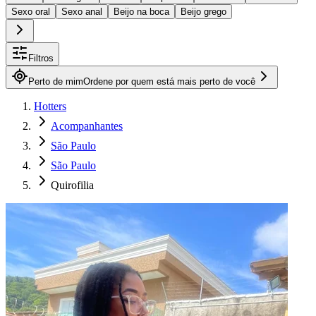
Sexo oral
Sexo anal
Beijo na boca
Beijo grego
Filtros
Perto de mim
Ordene por quem está mais perto de você
Hotters
Acompanhantes
São Paulo
São Paulo
Quirofilia