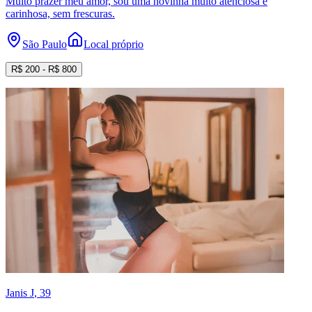
Muito prazer meu amor, sou uma novinha muito atenciosa e
carinhosa, sem frescuras.
São Paulo
Local próprio
R$
200
- R$
800
Janis J
, 39