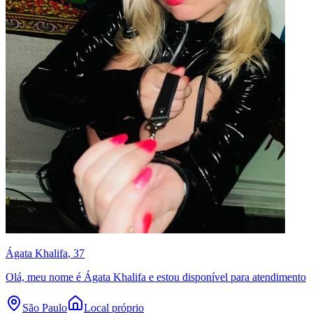
Ágata Khalifa
, 37
Olá, meu nome é Ágata Khalifa e estou disponível para atendimento
São Paulo
Local próprio