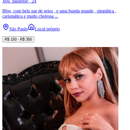
Juju_paraense
, 24
Bbw, com belo par de seios , e uma bunda grande , simpática ,
carismática e muito cheirosa ...
São Paulo
Local próprio
R$
150
- R$
350